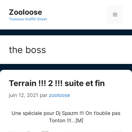
Aller
au
Zooloose
Menu
contenu
Toulouse Graffiti Street
the boss
Terrain !!! 2 !!! suite et fin
juin 12, 2021
par
zooloose
Une spéciale pour Dj Spazm !!! On t’oublie pas
Tonton !!!…[M]