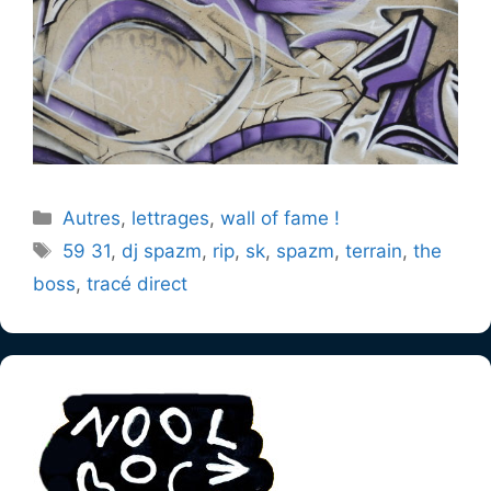
Catégories
Autres
,
lettrages
,
wall of fame !
Étiquettes
59 31
,
dj spazm
,
rip
,
sk
,
spazm
,
terrain
,
the
boss
,
tracé direct