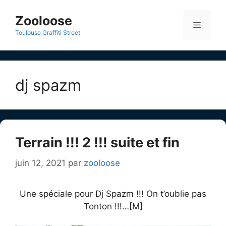
Aller
au
Zooloose
Menu
contenu
Toulouse Graffiti Street
dj spazm
Terrain !!! 2 !!! suite et fin
juin 12, 2021
par
zooloose
Une spéciale pour Dj Spazm !!! On t’oublie pas
Tonton !!!…[M]