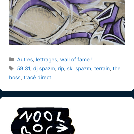
Catégories
Autres
,
lettrages
,
wall of fame !
Étiquettes
59 31
,
dj spazm
,
rip
,
sk
,
spazm
,
terrain
,
the
boss
,
tracé direct