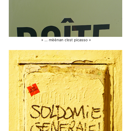
» … mèènan c’est picasso »