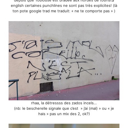
depuis que Toulouse est bradée aux hordes de tourist$
english certaines punchlines ne sont pas très explicites! (là
ton pote google trad me traduit: « ne te comporte pas » )
rhaa, la détressss des zados incels…
(nb: le bescherelle signale que c’est » j’ai (mal) » ou « je
hais » pas un mix des 2, ok?)