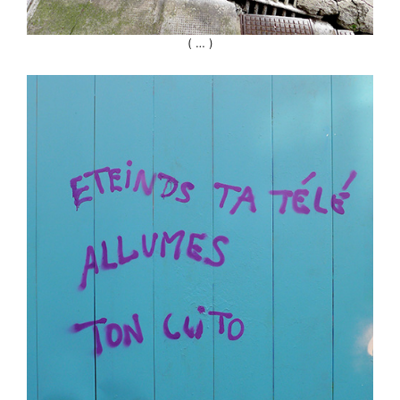
( … )