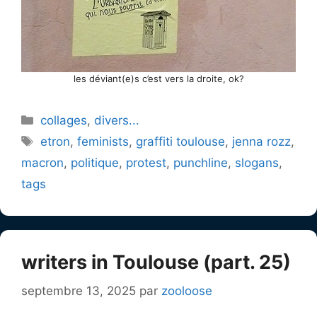
les déviant(e)s c’est vers la droite, ok?
Catégories
collages
,
divers...
Étiquettes
etron
,
feminists
,
graffiti toulouse
,
jenna rozz
,
macron
,
politique
,
protest
,
punchline
,
slogans
,
tags
writers in Toulouse (part. 25)
septembre 13, 2025
par
zooloose