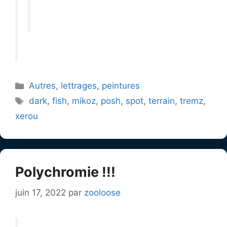
Catégories
Autres
,
lettrages
,
peintures
Étiquettes
dark
,
fish
,
mikoz
,
posh
,
spot
,
terrain
,
tremz
,
xerou
Polychromie !!!
juin 17, 2022
par
zooloose