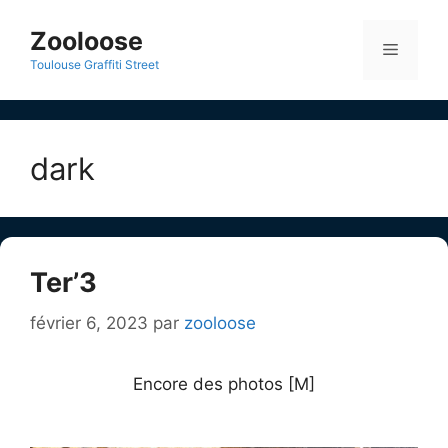
Aller
au
Zooloose
Menu
contenu
Toulouse Graffiti Street
dark
Ter’3
février 6, 2023
par
zooloose
Encore des photos [M]