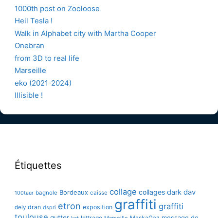
1000th post on Zooloose
Heil Tesla !
Walk in Alphabet city with Martha Cooper
Onebran
from 3D to real life
Marseille
eko (2021-2024)
Illisible !
Étiquettes
collage
collages
dark
dav
Bordeaux
bagnole
caisse
100taur
graffiti
etron
graffiti
dran
exposition
dely
dspri
toulouse
gutter
message de
lettrage
MaskaGaz