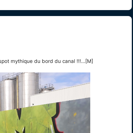
spot mythique du bord du canal !!!…[M]