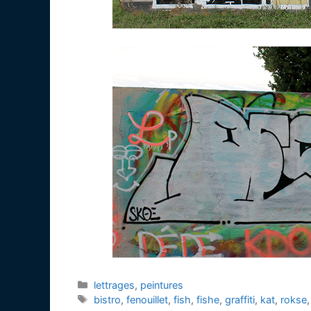
Catégories
lettrages
,
peintures
Étiquettes
bistro
,
fenouillet
,
fish
,
fishe
,
graffiti
,
kat
,
rokse