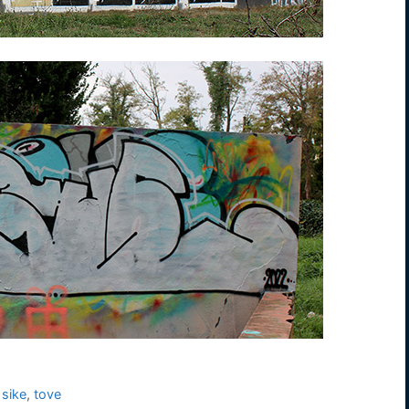
,
sike
,
tove