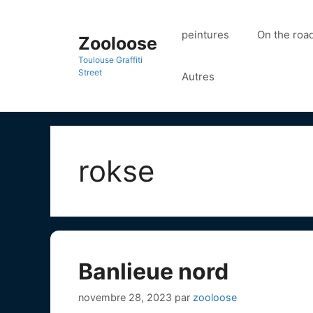
Aller
au
peintures
On the roa
Zooloose
contenu
Toulouse Graffiti
Street
Autres
rokse
Banlieue nord
novembre 28, 2023
par
zooloose