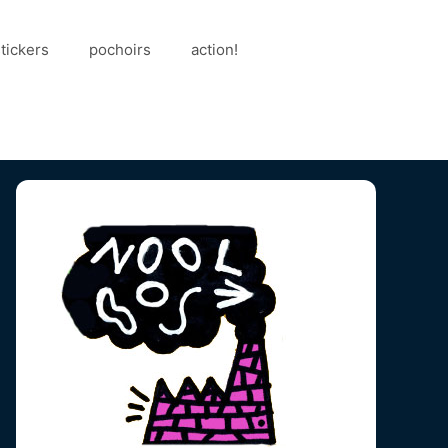
tickers
pochoirs
action!