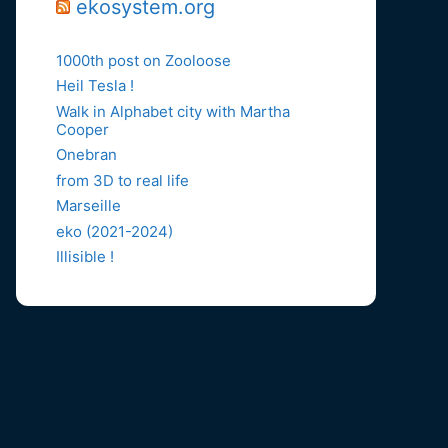
ekosystem.org
1000th post on Zooloose
Heil Tesla !
Walk in Alphabet city with Martha
Cooper
Onebran
from 3D to real life
Marseille
eko (2021-2024)
Illisible !