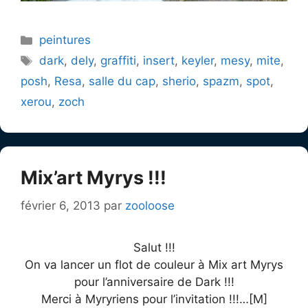
Catégories
peintures
Étiquettes
dark
,
dely
,
graffiti
,
insert
,
keyler
,
mesy
,
mite
,
posh
,
Resa
,
salle du cap
,
sherio
,
spazm
,
spot
,
xerou
,
zoch
Mix’art Myrys !!!
février 6, 2013
par
zooloose
Salut !!!
On va lancer un flot de couleur à Mix art Myrys
pour l’anniversaire de Dark !!!
Merci à Myryriens pour l’invitation !!!…[M]