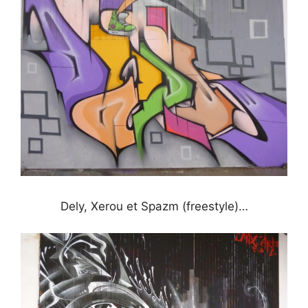
Dely, Xerou et Spazm (freestyle)…