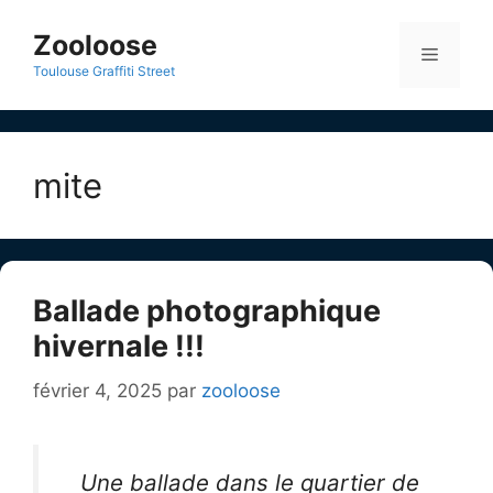
Aller
au
Zooloose
Menu
contenu
Toulouse Graffiti Street
mite
Ballade photographique
hivernale !!!
février 4, 2025
par
zooloose
Une ballade dans le quartier de