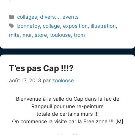
Catégories
collages
,
divers...
,
events
Étiquettes
bonnefoy
,
collage
,
exposition
,
illustration
,
mite
,
mur
,
store
,
toulouse
,
trom
T’es pas Cap !!!?
août 17, 2013
par
zooloose
Bienvenue à la salle du Cap dans la fac de
Rangeuil pour une re-peinture
totale de certains murs !!!
On commence la visite par la Free zone !!! [M]