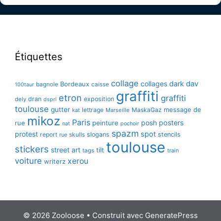
Étiquettes
collage
collages
dark
dav
Bordeaux
bagnole
caisse
100taur
graffiti
etron
graffiti
dran
exposition
dely
dspri
toulouse
gutter
message de
lettrage
MaskaGaz
kat
Marseille
mikoz
Paris
posh
posters
rue
peinture
nat
pochoir
spazm
protest
spot
report
skulls
slogans
stencils
rue
toulouse
stickers
street art
tilt
tags
train
voiture
xerou
writerz
© 2026 Zooloose
• Construit avec
GeneratePress