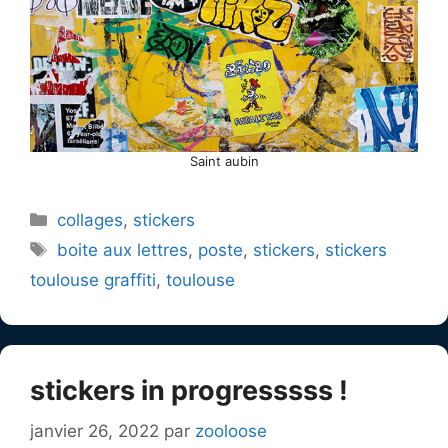
Saint aubin
Catégories
collages
,
stickers
Étiquettes
boite aux lettres
,
poste
,
stickers
,
stickers
toulouse graffiti
,
toulouse
stickers in progresssss !
janvier 26, 2022
par
zooloose