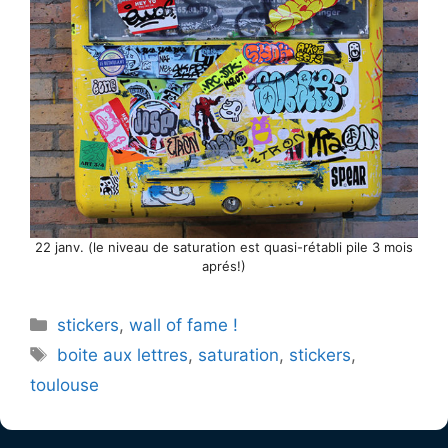
22 janv. (le niveau de saturation est quasi-rétabli pile 3 mois
aprés!)
Catégories
stickers
,
wall of fame !
Étiquettes
boite aux lettres
,
saturation
,
stickers
,
toulouse