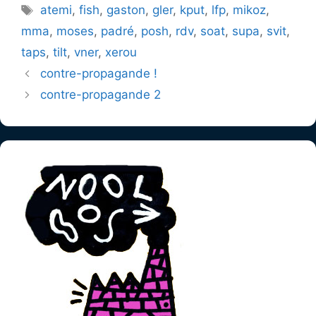
Étiquettes
atemi
,
fish
,
gaston
,
gler
,
kput
,
lfp
,
mikoz
,
mma
,
moses
,
padré
,
posh
,
rdv
,
soat
,
supa
,
svit
,
taps
,
tilt
,
vner
,
xerou
contre-propagande !
contre-propagande 2