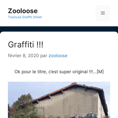
Aller
au
Zooloose
Menu
contenu
Toulouse Graffiti Street
Graffiti !!!
février 8, 2020
par
zooloose
Ok pour le titre, c’est super original !!!…[M]