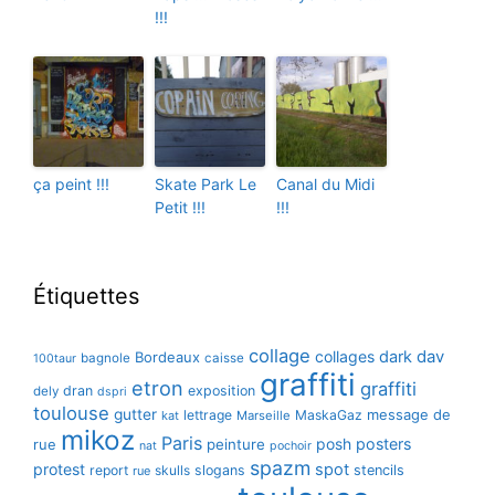
!!!
ça peint !!!
Skate Park Le
Canal du Midi
Petit !!!
!!!
Étiquettes
collage
collages
dark
dav
Bordeaux
bagnole
caisse
100taur
graffiti
etron
graffiti
dran
exposition
dely
dspri
toulouse
gutter
message de
lettrage
MaskaGaz
kat
Marseille
mikoz
Paris
posh
posters
rue
peinture
nat
pochoir
spazm
protest
spot
report
skulls
slogans
stencils
rue