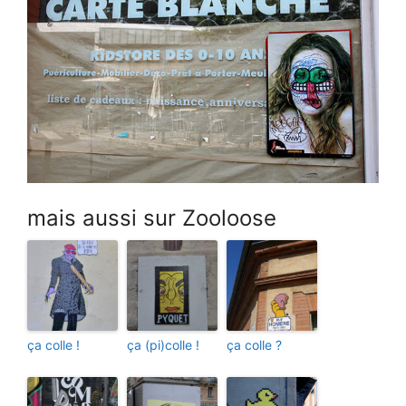
mais aussi sur Zooloose
ça colle !
ça (pi)colle !
ça colle ?