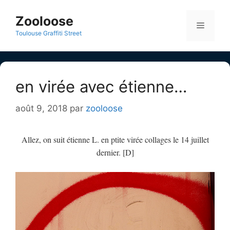
Aller
au
Zooloose
Menu
contenu
Toulouse Graffiti Street
en virée avec étienne…
août 9, 2018
par
zooloose
Allez, on suit étienne L. en ptite virée collages le 14 juillet
dernier. [D]