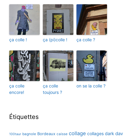
ça colle !
ça (pi)colle !
ça colle ?
ça colle
ça colle
on se la colle ?
encore!
toujours ?
Étiquettes
collage
collages
dark
dav
Bordeaux
bagnole
caisse
100taur